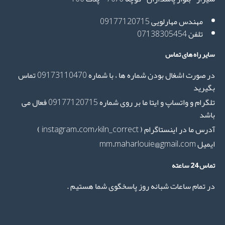
مهندس مهارلویی 09177120715
تلفن 07138305454
یر راه های تماس
در صورت اشغال بودن شماره ها ، با شماره 09173110470 تماس
یرید
تلگرام و واتساپ و ایتا ما بر روی شماره 09177120715 فعال می
شد
س ما در اینستاگرام ( instagram.com/kiln_correct )
mm.maharlouie@gmail.co
 24 ساعته
 تمام ساعات شبانه روز پاسخگوی شما هستیم .