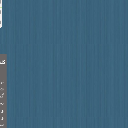
ل
ل
ل
کلم
تر
شد
گي
به
و 
و 
شي