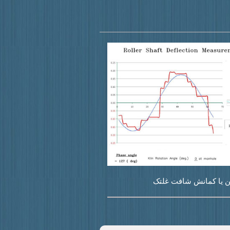
ن یا کمانش شافت غلتک