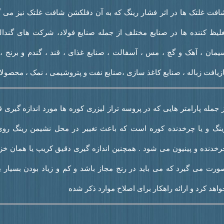
افت غلتک ها در اثر فشار رینگ که به آن دفلکشن شافت غلتک نیز می گ
غلیظ کننده ها در صنایع مختلف از جمله صنایع فولاد، شرکت های گنداله
یمان ، آهک و گچ ، مس ، آسفالت ، صنایع غذای ، قند ، گندم و برنج ، 
ازیافت زباله ، صنایع کاغذ سازی ،صنایع نفت و پتروشیمی ، نمک ، محصولات
ز جمله پارامتر هایی که در پروسه تراز لیزری کوره ها مورد اندازه گیری
ینگ و یا چرخدنده کوره است که باعث تغییر در محل نشیمن رینگ روی 
رخدنده و پینیون می شود . همچنین اندازه گیری دقیق کریپ یا همان خز
ورت می گیرد که می باید در رنج مجاز باشد و کم و زیاد بودن بسیار ب
واهد کرد و ارائه راهکار برای اصلاح موارد ذکر شده