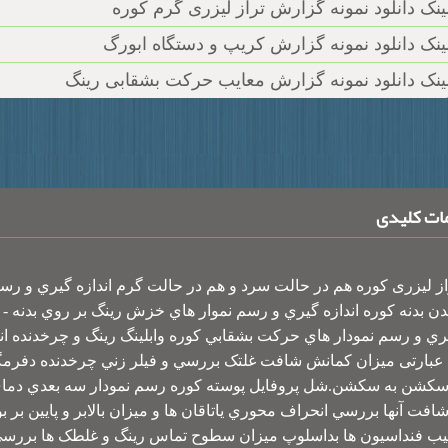
ینک دانلود نمونه گزارش تراز لیزری گرم کوره
ینک دانلود نمونه گزارش کریپ و دستگاه ابورگ
ینک دانلود نمونه گزارش معایب حرکت بشقابی رینگ
ات کلیدی
از لیزری کوره هم در حالت سرد و هم در حالت گرم اندازه گيري و رسم 
ن بدنه کوره اندازه گيري و رسم نموار هاي خزش رينگ بر روي بدنه - ک
ري و رسم نمودار هاي حرکت بشقابي کوره وابلينگ رينگ و چرخدنده اند
 عبارتی میزان کمانش شافت غلتک بررسي و فيلر زني چرخدنده دفر
سکشن به سکشن.شل پروفايل پوسته کوره رسم نمودار سه بعدي دماي ب
شافت آنها بررسي انحراف محوري ياتاقان ها و ميزان بالابر و پايين بر 
ب فنداسيون ها بداسلوپ ميزان سطوح تماس رينگ و غلطک ها بررس