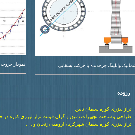
نمودار خروجی 
ماتیک وابلینگ چرخدنده یا حرکت بشقابی
رزومه
تراز لیزری کوره سیمان نایین
طراحی و ساخت تجهیزات دقیق و گران قیمت تراز لیزری کوره در ح
تراز لیزری کوره سیمان شهرکرد ، ارومیه ،زنجان و . . .