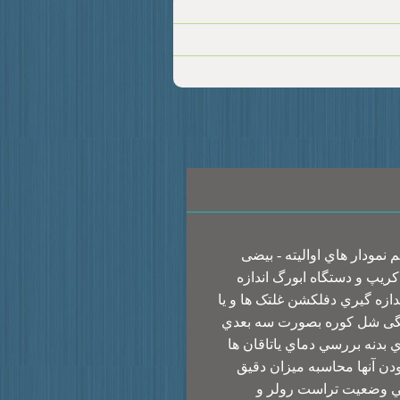
نمودار هاي اواليته - بیضی
ریپ و دستگاه ابورگ اندازه
ازه گيري دفلکشن غلتک ها و یا
مگی شل کوره بصورت سه بعدي
دنه بررسي دماي ياتاقان ها
بودن آنها محاسبه ميزان دقيق
ي وضعيت تراست رولر و