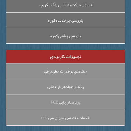
نمودار حرکت بشقابی رینگ و کریپ
بازرسی چرخدنده کوره
بازرسی چشمی کوره
تجهیزات کاربردی
جک های پر قدرت خطی برقی
پدهای هوادهی ارتعاشی
برد مدار چاپی PCB
خدمات تخصصی سی ان سی cnc