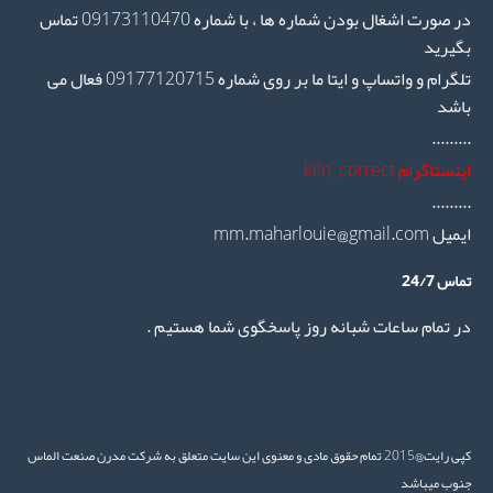
در صورت اشغال بودن شماره ها ، با شماره 09173110470 تماس
یرید
تلگرام و واتساپ و ایتا ما بر روی شماره 09177120715 فعال می
شد
.......
ستاگرام kiln_correct
.......
mm.maharlouie@gmail.co
س 24/7
 تمام ساعات شبانه روز پاسخگوی شما هستیم .
کپی رایت@2015 تمام حقوق مادی و معنوی این سایت متعلق به شرکت مدرن صنعت الماس
وب میباشد