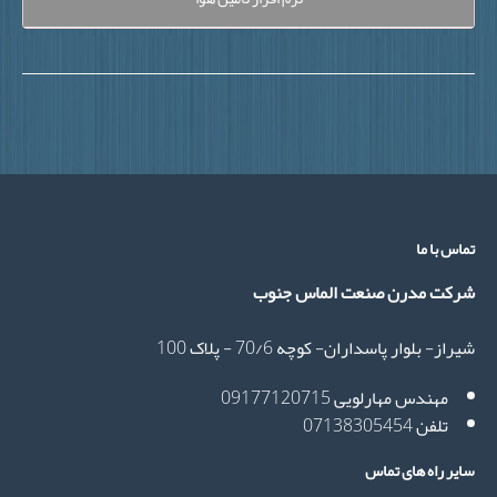
اس با ما
رکت مدرن صنعت الماس جنوب
راز- بلوار پاسداران- کوچه 70/6 - پلاک 100
مهندس مهارلویی 09177120715
تلفن 07138305454
یر راه های تماس