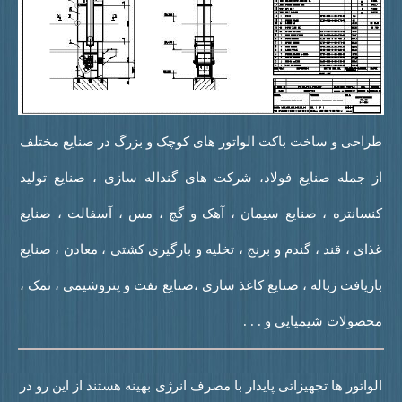
راحی و ساخت باکت الواتور های کوچک و بزرگ در صنایع مختلف
ز جمله صنایع فولاد، شرکت های گنداله سازی ، صنایع تولید
نسانتره ، صنایع سیمان ، آهک و گچ ، مس ، آسفالت ، صنایع
ذای ، قند ، گندم و برنج ، تخلیه و بارگیری کشتی ، معادن ، صنایع
ازیافت زباله ، صنایع کاغذ سازی ،صنایع نفت و پتروشیمی ، نمک ،
حصولات شیمیایی و . . .
لواتور ها تجهیزاتی پایدار با مصرف انرژی بهینه هستند از این رو در