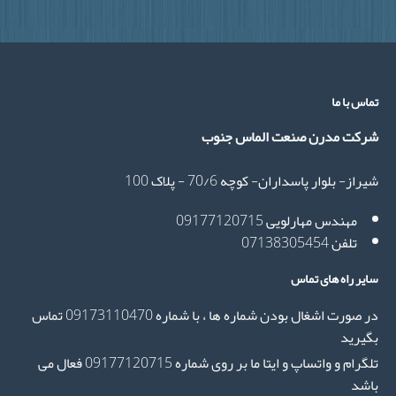
اس با ما
رکت مدرن صنعت الماس جنوب
راز- بلوار پاسداران- کوچه 70/6 - پلاک 100
مهندس مهارلویی 09177120715
تلفن 07138305454
یر راه های تماس
در صورت اشغال بودن شماره ها ، با شماره 09173110470 تماس
یرید
تلگرام و واتساپ و ایتا ما بر روی شماره 09177120715 فعال می
شد